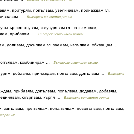
авям, притурям, попълвам, увеличавам, принаждам гл.
 привнасям …
Български синонимен речник
усъвършенствувам, изкусурявам гл. натъкмявам,
аждам, прибавям …
Български синонимен речник
ам, доливам, досипвам гл. заемам, изпълвам, обхващам …
, попълвам, комбинирам …
Български синонимен речник
итурям, добавям, принаждам, попълвам, допълвам …
Български
наждам, прибавям, допълвам, попълвам, додавам, добавям,
ъединявам, скърпвам, кърпя …
Български синонимен речник
м, запълвам, препълвам, понапълвам, позапълвам, попълвам,
ен речник