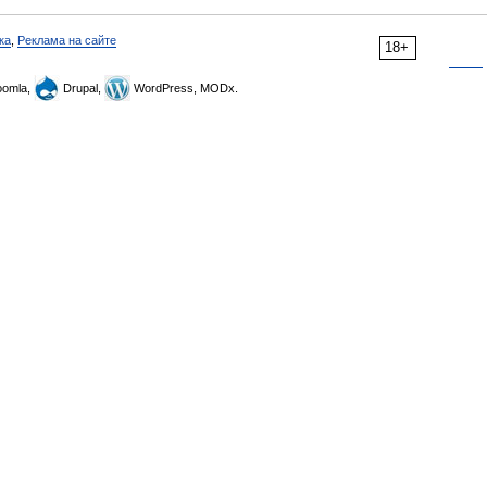
ка
,
Реклама на сайте
18+
omla,
Drupal,
WordPress, MODx.