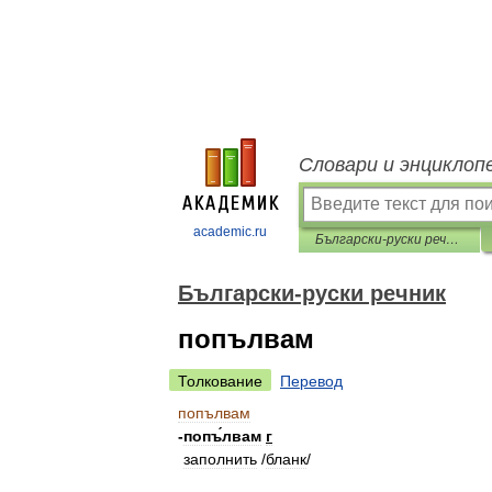
Словари и энциклоп
academic.ru
Български-руски речник
Български-руски речник
попълвам
Толкование
Перевод
попълвам
-
попъ́лвам
г
заполнить
/
бланк
/