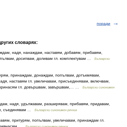
поради
других словарях:
ждам, надя, нанаждам, наставям, добавям, прибавям,
апълвам, досипвам, доливам гл. комплектувам …
Български
урям, принаждам, донаждам, попълвам, дотъкмявам,
адя, наставям гл. увеличавам, присъединявам, включвам,
, принасям гл. довършвам, завършвам,… …
Български синонимен
дам, надя, удължавам, разширявам, прибавям, придавам,
ам, съединявам …
Български синонимен речник
авям, притурям, попълвам, увеличавам, принаждам гл.
 привнасям …
Български синонимен речник