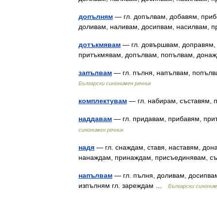
допълням
— гл. допълвам, добавям, приб
доливам, наливам, досипвам, насилвам,
дотъкмявам
— гл. довършвам, доправям, 
притъкмявам, допълвам, попълвам, дон
запълвам
— гл. пълня, напълвам, попълв
Български синонимен речник
комплектувам
— гл. набирам, съставям
наддавам
— гл. придавам, прибавям, пр
синонимен речник
надя
— гл. снаждам, ставя, наставям, до
нанаждам, принаждам, присъединявам, с
напълвам
— гл. пълня, доливам, досипва
изпълням гл. зареждам …
Български синоним