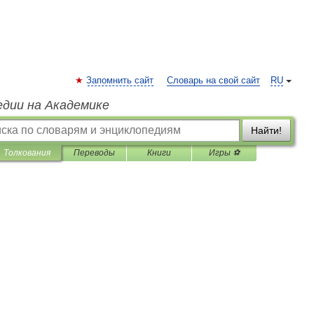
Запомнить сайт
Словарь на свой сайт
RU
едии на Академике
Найти!
Толкования
Переводы
Книги
Игры ⚽