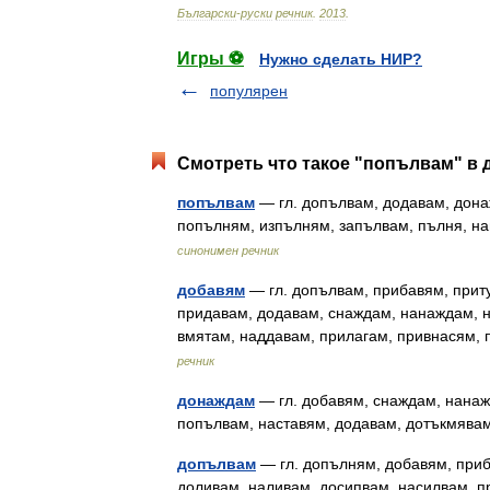
Български
-
руски
речник
.
2013
.
Игры ⚽
Нужно сделать НИР?
популярен
Смотреть что такое "попълвам" в 
попълвам
— гл. допълвам, додавам, дона
попълням, изпълням, запълвам, пълня, н
синонимен речник
добавям
— гл. допълвам, прибавям, прит
придавам, додавам, снаждам, нанаждам, н
вмятам, наддавам, прилагам, привнасям
речник
донаждам
— гл. добавям, снаждам, нанаж
попълвам, наставям, додавам, дотъкмяв
допълвам
— гл. допълням, добавям, приб
доливам, наливам, досипвам, насилвам,